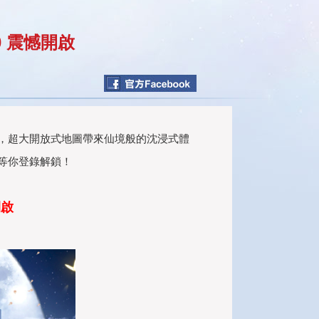
0 震憾開啟
，超大開放式地圖帶來仙境般的沈浸式體
等你登錄解鎖！
開啟