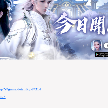
php?s=game/detail&gid=314
0u2d