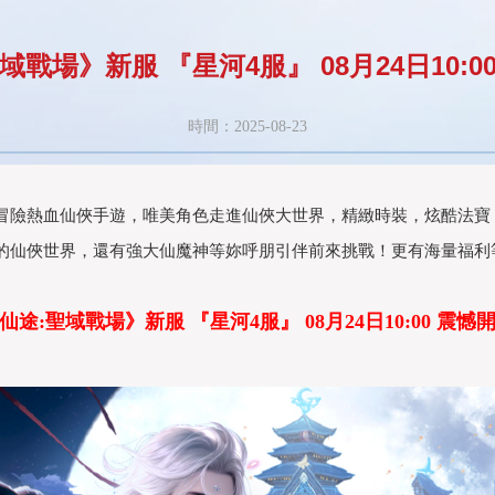
域戰場》新服 『星河4服』 08月24日10:0
時間：2025-08-23
冒險熱血仙俠手遊，唯美角色走進仙俠大世界，精緻時裝，炫酷法寶
的仙俠世界，還有強大仙魔神等妳呼朋引伴前來挑戰！更有海量福利
仙途:聖域戰場》新服 『星河4服』 08月24日10:00 震憾