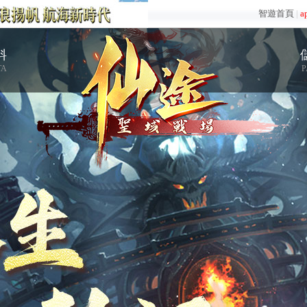
智遊首頁
|
a
料
TA
P