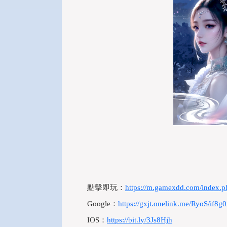
點擊即玩：
https://m.gamexdd.com/index.
Google：
https://gxjt.onelink.me/RyoS/if8g
IOS：
https://bit.ly/3Js8Hjh