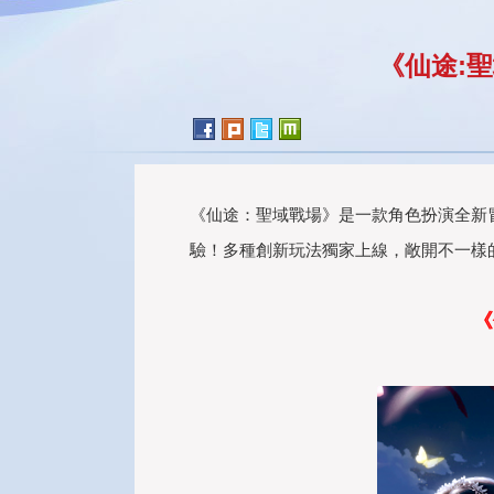
《仙途:聖
《仙途：聖域戰場》是一款角色扮演全新
驗！多種創新玩法獨家上線，敞開不一樣
《