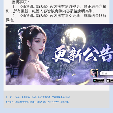
說明事項：
1、《仙途:聖域戰場》官方擁有隨時變更、修正結果之權
利，所有更新、維護內容皆以實際內容最後說明為準。
2、《仙途:聖域戰場》官方擁有本次更新、維護的最終解
釋權。
上一篇：《仙途》全新版本「仙緣」系統浪漫登場，三界情緣 與你相約！
下一篇：《仙途:聖域戰場》新服 『逍遙10服』 10月27日00:10 震憾開啟